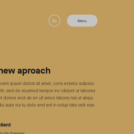
new aproach
lorem ipsum dolors sit amet, cons ectetur adipisci
elit, sed do eiusmod tempor inc ididunt ut labores
et dolore ercit ati on ull amco laboris nisi ut aliqui.
dui aute irur tu dolo end erit in volup tate velit ese.
client
qode themes