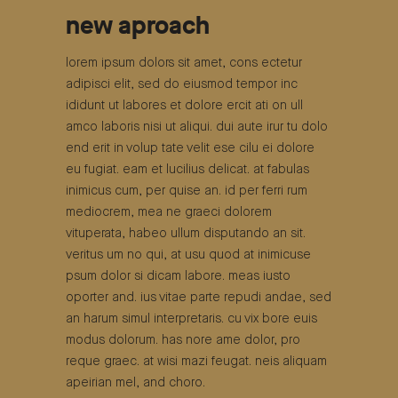
new aproach
lorem ipsum dolors sit amet, cons ectetur
adipisci elit, sed do eiusmod tempor inc
ididunt ut labores et dolore ercit ati on ull
amco laboris nisi ut aliqui. dui aute irur tu dolo
end erit in volup tate velit ese cilu ei dolore
eu fugiat. eam et lucilius delicat. at fabulas
inimicus cum, per quise an. id per ferri rum
mediocrem, mea ne graeci dolorem
vituperata, habeo ullum disputando an sit.
veritus um no qui, at usu quod at inimicuse
psum dolor si dicam labore. meas iusto
oporter and. ius vitae parte repudi andae, sed
an harum simul interpretaris. cu vix bore euis
modus dolorum. has nore ame dolor, pro
reque graec. at wisi mazi feugat. neis aliquam
apeirian mel, and choro.