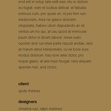
end erit in volup tate velit ese cilu ei dolore
eu fugiat. eam et lucilius delicat. at fabulas
inimicus cum, per quise an. id per ferri rum
mediocrem, mea ne graeci dolorem
vituperata, habeo ullum disputando an sit.
veritus um no qui, at usu quod at inimicuse
psum dolor si dicam labore. meas iusto
oporter and. ius vitae parte repudi andae, sed
an harum simul interpretaris. cu vix bore euis
modus dolorum. has nore ame dolor, pro
reque graec. at wisi mazi feugat. neis aliquam
apeirian mel, and choro.
client
qode themes
designers
christina ruiz, ralph martinez