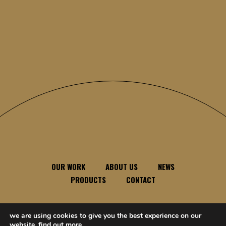
OUR WORK
ABOUT US
NEWS
PRODUCTS
CONTACT
we are using cookies to give you the best experience on our
feel free to contact us anytime, anywhere
website.
find out more
.